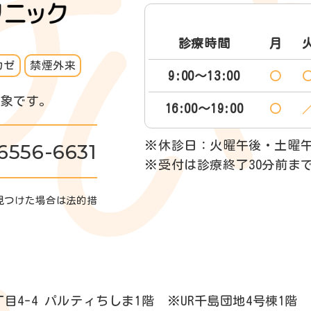
診療時間
月
カゼ
禁煙外来
9:00～13:00
〇
対象です。
16:00～19:00
〇
※休診日：火曜午後・土曜
6556-6631
※受付は診療終了30分前ま
見つけた場合は法的措
目4-4
パルティちしま1階 ※UR千島団地4号棟