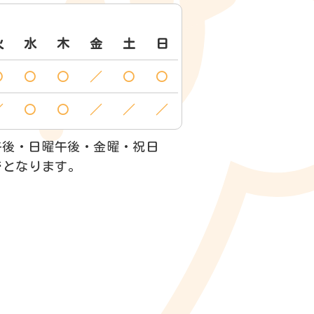
火
水
木
金
土
日
〇
〇
〇
／
〇
〇
／
〇
〇
／
／
／
午後・日曜午後・金曜・祝日
でとなります。
1階