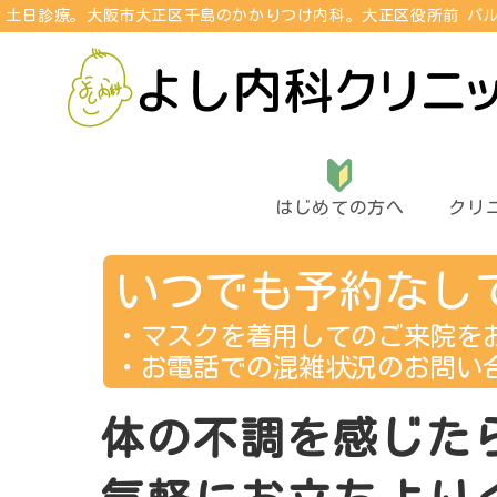
土日診療。大阪市大正区千島のかかりつけ内科。
大正区役所前 パル
はじめての方へ
クリ
いつでも予約なし
・マスクを着用してのご来院を
・お電話での混雑状況のお問い
体
の
不
調
を
感
じ
た