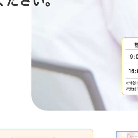
く
だ
さ
い
。
9:
16:
※休診
※受付