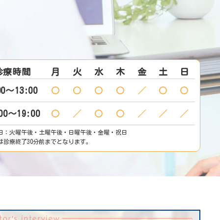
診療時間
月
火
水
木
金
土
日
00～13:00
〇
〇
〇
〇
／
〇
〇
00～19:00
〇
／
〇
〇
／
／
／
日：火曜午後・土曜午後・日曜午後・金曜・祝日
は診療終了30分前までとなります。