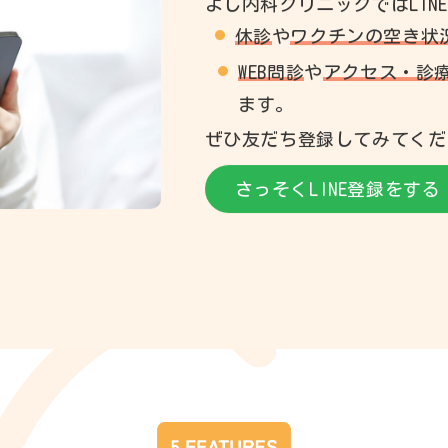
よし内科クリニックではLIN
休診
や
ワクチンの空き状
WEB問診
や
アクセス・診
ます。
ぜひ友だち登録してみてくだ
さっそくLINE登録をする