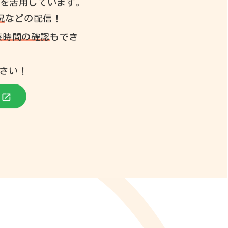
Eを活用しています。
況
などの配信！
療時間の確認
もでき
さい！