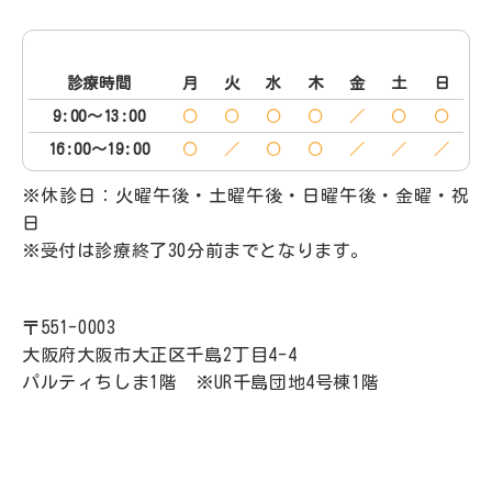
診療時間
月
火
水
木
金
土
日
9:00～13:00
〇
〇
〇
〇
／
〇
〇
16:00～19:00
〇
／
〇
〇
／
／
／
※休診日：火曜午後・土曜午後・日曜午後・金曜・祝
日
※受付は診療終了30分前までとなります。
〒551-0003
大阪府大阪市大正区千島2丁目4-4
パルティちしま1階 ※UR千島団地4号棟1階